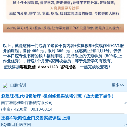
以上，就是这样一门包含了诸多
干货内容+实操教学+实战作业+1V1服
务
的课程，售价 499 元，限时 399 元 ，优惠截止到11月1号。仅仅
一本口腔专业书籍的钱！福利来啦，
完成作业的优秀学员（50%以上
作业优秀），赠送1个月牙e家网校会员
，等于免费学习有没有。
赶快添加
客服微信
dreen1123
咨询报名
，一起完成蜕变吧 !
口腔培训
更多>>
赵廷旺-现代根管治疗+微创修复实战培训班（放大镜下操作）
南京雅脉佳医疗器械有限公司
>
(南京)
4200
元
08.13-08.14
王喜军吸附性全口义齿实战课程 上海
KQ88口腔医学网
>