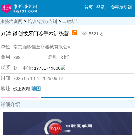
首页
登录
免费发培训
康强培训网
>
培训/会议/内训
>
口腔培训
刘洋-微创拔牙门诊手术训练营
5521
次
单位:
南京雅脉佳医疗器械有限公司
费用:
老师:
刘洋
399
联系:
赵 电话:
17761749880
时间:
2026.05.13 至 2026.06.12
地址:
地图
线上课程
详细介绍