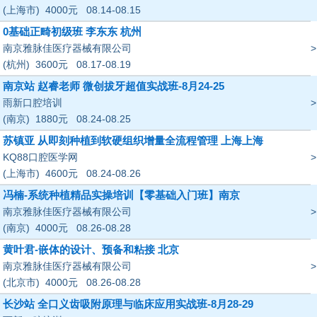
(上海市)
4000
元
08.14-08.15
0基础正畸初级班 李东东 杭州
南京雅脉佳医疗器械有限公司
>
(杭州)
3600
元
08.17-08.19
南京站 赵睿老师 微创拔牙超值实战班-8月24-25
雨新口腔培训
>
(南京)
1880
元
08.24-08.25
苏镇亚 从即刻种植到软硬组织增量全流程管理 上海上海
KQ88口腔医学网
>
(上海市)
4600
元
08.24-08.26
冯楠-系统种植精品实操培训【零基础入门班】南京
南京雅脉佳医疗器械有限公司
>
(南京)
4000
元
08.26-08.28
黄叶君-嵌体的设计、预备和粘接 北京
南京雅脉佳医疗器械有限公司
>
(北京市)
4000
元
08.26-08.28
长沙站 全口义齿吸附原理与临床应用实战班-8月28-29