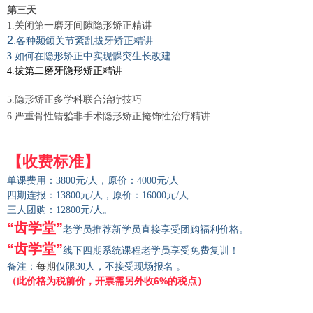
第三天
1.
关闭第一磨牙间隙隐形矫正精讲
2.
各种颞颌关节紊乱拔牙矫正精讲
3
.
如何在隐形矫正中实现髁突生长改建
4.
拔第二磨牙隐形矫正精讲
5.
隐形矫正多学科联合治疗技巧
𬌗
6.
严重骨性错
非手术隐形矫正掩饰性治疗精讲
【收费标准】
单课费用：3800元/人，原价：4000元/人
四期连报：13800元/人，原价：16000元/人
三人团购：12800元/人。
“齿学堂”
老学员推荐新学员直接享受团购福利价格。
“齿学堂”
线下四期系统课程老学员享受免费复训！
每期
备注：
仅限30人，不接受现场报名 。
（此价格为税前价，开票需另外收6%的税点）