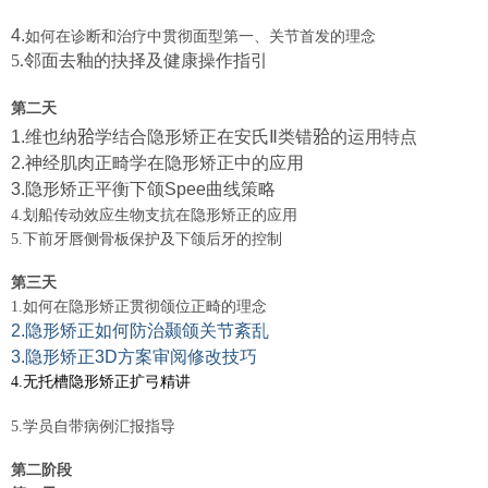
4.
如何在诊断和治疗中贯彻面型第一、关节首发的理念
5.邻面去釉的抉择及健康操作指引
第二天
1.维也纳𬌗学结合隐形矫正在安氏Ⅱ类错𬌗的运用特点
2.神经肌⾁正畸学在隐形矫正中的应用
3.隐形矫正平衡下颌Spee曲线策略
4.划船传动效应生物支抗在隐形矫正的应用
5.下前牙唇侧骨板保护及下颌后牙的控制
第三天
1.
如何在隐形矫正贯彻颌位正畸的理念
2.隐形矫正如何防治颞颌关节紊乱
3.
隐形矫正
3D
方案审阅修改技巧
4.
无托槽隐形矫正扩弓精讲
5.学员自带病例汇报指导
第二阶段