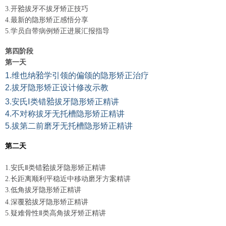
3.
开
𬌗
拔牙不拔牙矫正技巧
4.
最新的隐形矫正感悟分享
5.
学员自带病例矫正进展汇报指导
第四阶段
第一天
1.维也纳𬌗学引领的偏颌的隐形矫正治疗
2.拔牙隐形矫正设计修改示教
3.安氏Ⅰ类错𬌗拔牙隐形矫正精讲
4.不对称拔牙无托槽隐形矫正精讲
5.拔第二前磨牙无托槽隐形矫正精讲
第二天
1.
安氏Ⅱ类错
𬌗
拔牙隐形矫正精讲
2.
长距离顺利平稳近中移动磨牙方案精讲
3.
低角拔牙隐形矫正精讲
𬌗
4.
深覆
拔牙隐形矫正精讲
5.
疑难骨性Ⅱ类高角拔牙矫正精讲